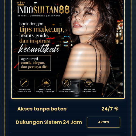
Akses tanpa batas
24/7 🎯
Dukungan Sistem 24 Jam
AKSES