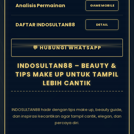
Analisis Permainan
GAME MOBILE
DAFTAR INDOSULTAN88
DETAIL
💬 HUBUNGI WHATSAPP
INDOSULTAN88 – BEAUTY &
TIPS MAKE UP UNTUK TAMPIL
LEBIH CANTIK
INDOSULTAN88 hadir dengan tips make up, beauty guide,
dan inspirasi kecantikan agar tampil cantik, elegan, dan
percaya diri.